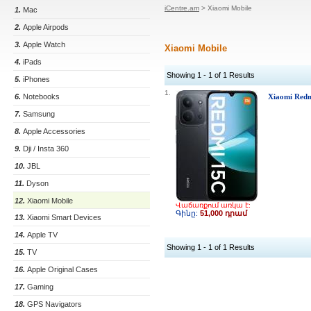
iCentre.am
> Xiaomi Mobile
1.
Mac
2.
Apple Airpods
3.
Apple Watch
Xiaomi Mobile
4.
iPads
Showing 1 - 1 of 1 Results
5.
iPhones
1.
6.
Notebooks
Xiaomi Redm
7.
Samsung
8.
Apple Accessories
9.
Dji / Insta 360
10.
JBL
11.
Dyson
12.
Xiaomi Mobile
Վաճառքում առկա է:
Գինը:
51,000 դրամ
13.
Xiaomi Smart Devices
14.
Apple TV
Showing 1 - 1 of 1 Results
15.
TV
16.
Apple Original Cases
17.
Gaming
18.
GPS Navigators