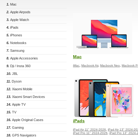
1.
Mac
2.
Apple Airpods
3.
Apple Watch
4.
iPads
5.
iPhones
6.
Notebooks
7.
Samsung
Mac
8.
Apple Accessories
iMac
,
Macbook Air
,
Macbook Neo
,
Macbook P
9.
Dji / Insta 360
10.
JBL
11.
Dyson
12.
Xiaomi Mobile
13.
Xiaomi Smart Devices
14.
Apple TV
15.
TV
16.
Apple Original Cases
iPads
17.
Gaming
iPad Air 11" 2024-2026
,
iPad Air 13" 2024-2
iPad Pro 11" 2024-2026
,
iPad Pro 13" 2024-
18.
GPS Navigators