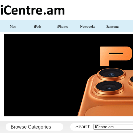
Mac
iPads
iPhones
Notebooks
Samsung
Search
Browse Categories