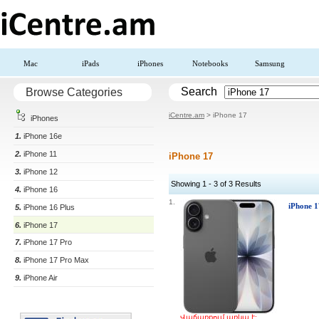
Mac
iPads
iPhones
Notebooks
Samsung
Search
Browse Categories
iCentre.am
> iPhone 17
iPhones
1.
iPhone 16e
2.
iPhone 11
iPhone 17
3.
iPhone 12
Showing 1 - 3 of 3 Results
4.
iPhone 16
1.
iPhone 
5.
iPhone 16 Plus
6.
iPhone 17
7.
iPhone 17 Pro
8.
iPhone 17 Pro Max
9.
iPhone Air
Վաճառքում առկա է: