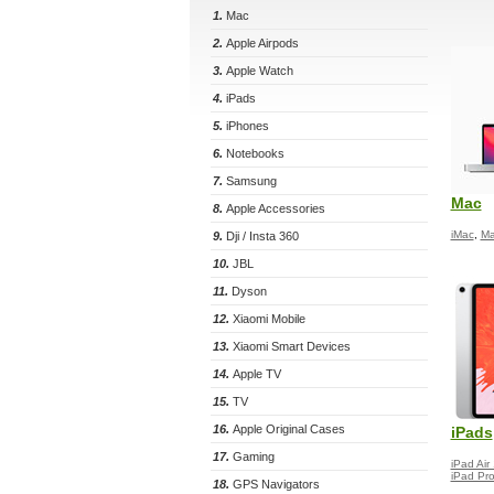
1.
Mac
2.
Apple Airpods
3.
Apple Watch
4.
iPads
5.
iPhones
6.
Notebooks
7.
Samsung
Mac
8.
Apple Accessories
iMac
,
Ma
9.
Dji / Insta 360
10.
JBL
11.
Dyson
12.
Xiaomi Mobile
13.
Xiaomi Smart Devices
14.
Apple TV
15.
TV
16.
Apple Original Cases
iPads
17.
Gaming
iPad Air
iPad Pr
18.
GPS Navigators