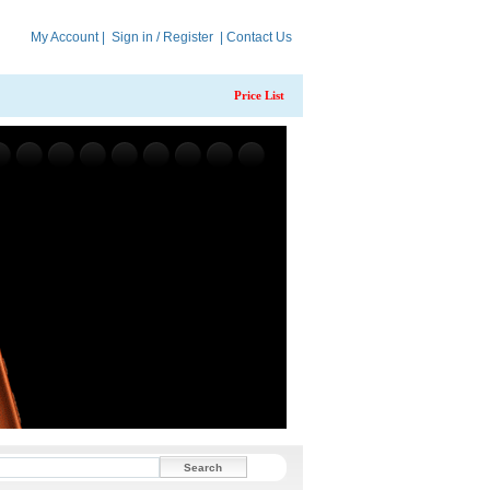
My Account
|
Sign in / Register
|
Contact Us
Price List