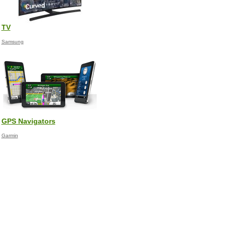
TV
Samsung
GPS Navigators
Garmin