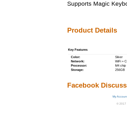
Supports Magic Keyb
Product Details
Key Features
Color:
Silver
Network:
WiFi + Ce
Processor:
M4 chip
Storage:
256GB
Facebook Discuss
My Accoun
© 2017 