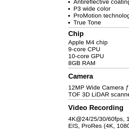
Antireflective coatin
P3 wide color
ProMotion technolo
True Tone
Chip
Apple M4 chip
9-core CPU
10-core GPU
8GB RAM
Camera
12MP Wide Camera ƒ/
TOF 3D LiDAR scanne
Video Recording
4K@24/25/30/60fps, 
EIS, ProRes (4K, 108