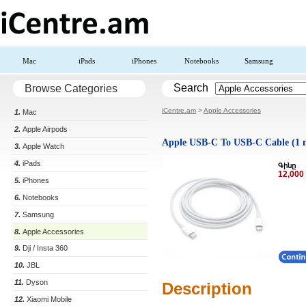
Mac
iPads
iPhones
Notebooks
Samsung
Search
Browse Categories
iCentre.am
>
Apple Accessories
1.
Mac
2.
Apple Airpods
Apple USB-C To USB-C Cable (1 
3.
Apple Watch
4.
iPads
Գինը
12,00
5.
iPhones
6.
Notebooks
7.
Samsung
8.
Apple Accessories
9.
Dji / Insta 360
10.
JBL
11.
Dyson
Description
12.
Xiaomi Mobile