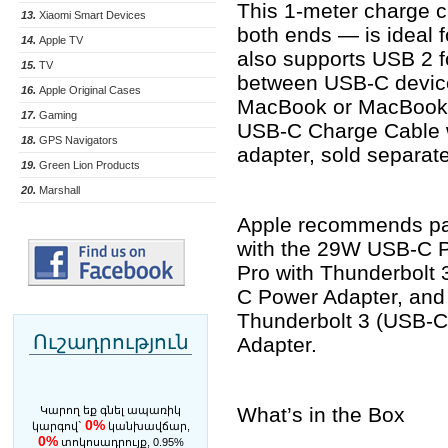
This 1-meter charge 
13.
Xiaomi Smart Devices
both ends — is ideal 
14.
Apple TV
also supports USB 2 f
15.
TV
between USB-C device
16.
Apple Original Cases
MacBook or MacBook Pr
17.
Gaming
USB-C Charge Cable 
18.
GPS Navigators
adapter, sold separate
19.
Green Lion Products
20.
Marshall
Apple recommends pa
with the 29W USB-C 
Pro with Thunderbolt 
C Power Adapter, and
Thunderbolt 3 (USB-C
Ուշադրություն
Adapter.
What’s in the Box
Կարող եք գնել ապառիկ
0%
կարգով`
կանխավճար,
0%
տոկոսադրույք, 0.95%