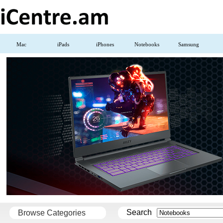
Mac
iPads
iPhones
Notebooks
Samsung
Search
Browse Categories