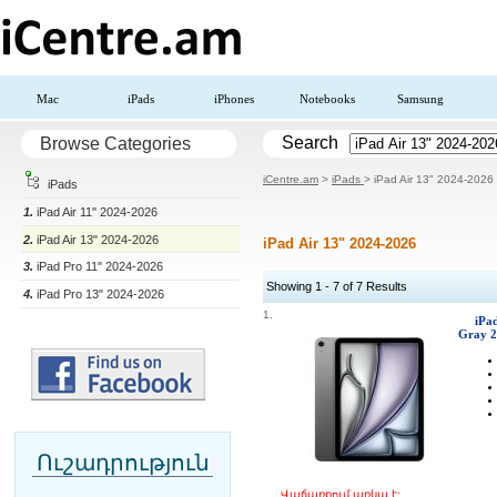
Mac
iPads
iPhones
Notebooks
Samsung
Search
Browse Categories
iCentre.am
>
iPads
> iPad Air 13" 2024-2026
iPads
1.
iPad Air 11" 2024-2026
2.
iPad Air 13" 2024-2026
iPad Air 13" 2024-2026
3.
iPad Pro 11" 2024-2026
Showing 1 - 7 of 7 Results
4.
iPad Pro 13" 2024-2026
1.
iPa
Gray 
Ուշադրություն
Վաճառքում առկա է: