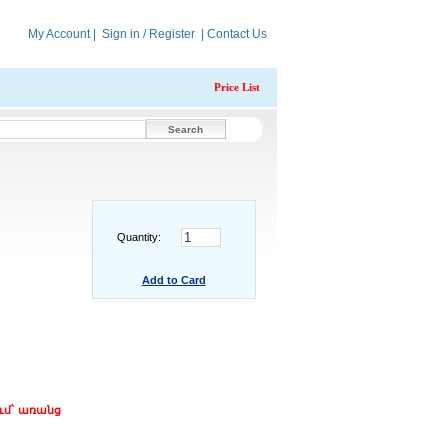
My Account
|
Sign in / Register
|
Contact Us
Price List
Quantity:
Add to Card
ւմ` առանց