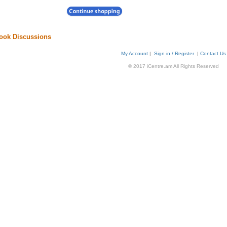
ook Discussions
My Account
|
Sign in / Register
|
Contact Us
© 2017 iCentre.am All Rights Reserved