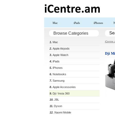
Mac
iPads
iPhones
N
Se
Browse Categories
iCentre
1.
Mac
2.
Apple Airpods
Dji Mi
3.
Apple Watch
4.
iPads
5.
iPhones
6.
Notebooks
7.
Samsung
8.
Apple Accessories
9.
Dji / Insta 360
10.
JBL
11.
Dyson
12.
Xiaomi Mobile