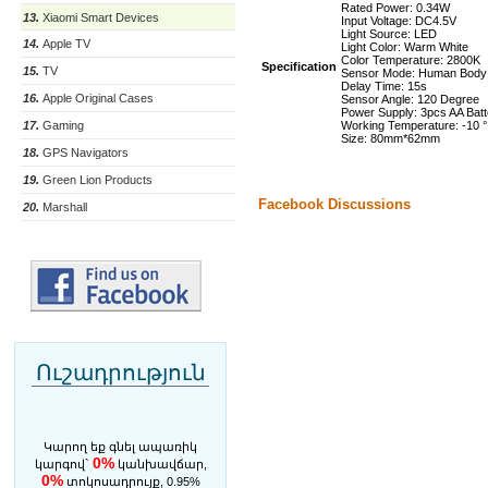
Rated Power: 0.34W
13.
Xiaomi Smart Devices
Input Voltage: DC4.5V
Light Source: LED
14.
Apple TV
Light Color: Warm White
Color Temperature: 2800K
Specification
15.
TV
Sensor Mode: Human Body I
Delay Time: 15s
16.
Apple Original Cases
Sensor Angle: 120 Degree
Power Supply: 3pcs AA Batt
17.
Gaming
Working Temperature: -10 °
Size: 80mm*62mm
18.
GPS Navigators
19.
Green Lion Products
Facebook Discussions
20.
Marshall
Ուշադրություն
Կարող եք գնել ապառիկ
0%
կարգով`
կանխավճար,
0%
տոկոսադրույք, 0.95%