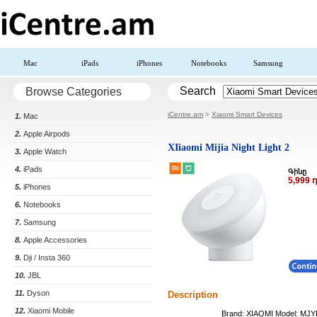
Mac
iPads
iPhones
Notebooks
Samsung
Search
Browse Categories
iCentre.am
>
Xiaomi Smart Devices
1.
Mac
2.
Apple Airpods
XIiaomi Mijia Night Light 2
3.
Apple Watch
4.
iPads
Գինը
5,999
5.
iPhones
6.
Notebooks
7.
Samsung
8.
Apple Accessories
9.
Dji / Insta 360
10.
JBL
11.
Dyson
Description
12.
Xiaomi Mobile
Brand: XIAOMI Model: MJ