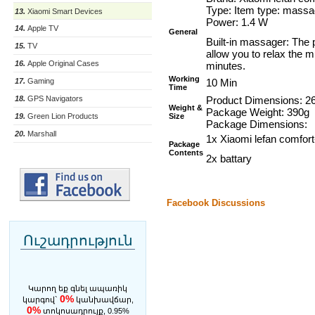
Type: Item type: massa
13.
Xiaomi Smart Devices
Power: 1.4 W
14.
Apple TV
General
Built-in massager: The p
15.
TV
allow you to relax the m
16.
Apple Original Cases
minutes.
Working
17.
Gaming
10 Min
Time
18.
GPS Navigators
Product Dimen
Weight &
Package Weight: 390g
19.
Green Lion Products
Size
Package Dimensions:
20.
Marshall
1x Xiaomi lefan comfor
Package
Contents
2x battary
Facebook Discussions
Ուշադրություն
Կարող եք գնել ապառիկ
0%
կարգով`
կանխավճար,
0%
տոկոսադրույք, 0.95%