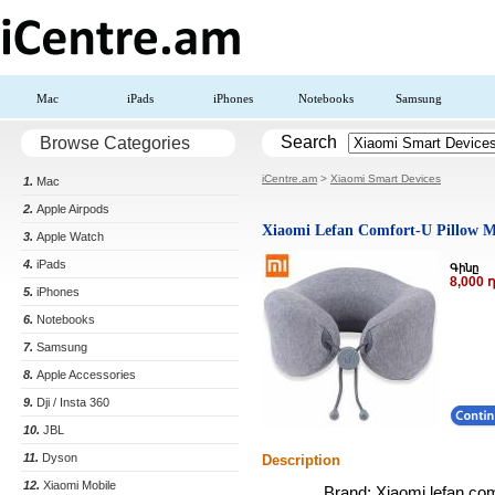
Mac
iPads
iPhones
Notebooks
Samsung
Search
Browse Categories
iCentre.am
>
Xiaomi Smart Devices
1.
Mac
2.
Apple Airpods
Xiaomi Lefan Comfort-U Pillow M
3.
Apple Watch
4.
iPads
Գինը
8,000
5.
iPhones
6.
Notebooks
7.
Samsung
8.
Apple Accessories
9.
Dji / Insta 360
10.
JBL
11.
Dyson
Description
12.
Xiaomi Mobile
Brand: Xiaomi lefan co