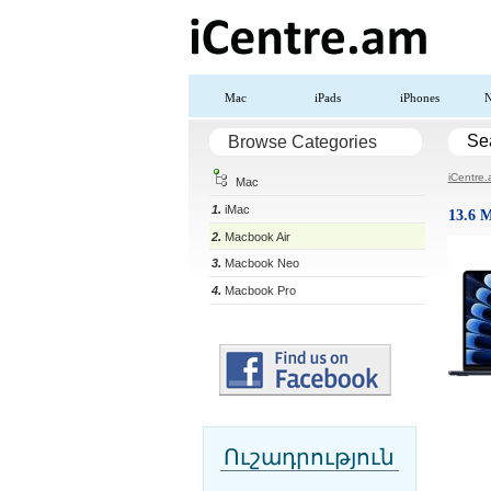
Mac
iPads
iPhones
N
Se
Browse Categories
iCentre
Mac
1.
iMac
13.6 
2.
Macbook Air
3.
Macbook Neo
4.
Macbook Pro
Ուշադրություն