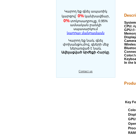
Կարող եք գնել ապառիկ
Descri
0%
կարգով`
կանխավճար,
0%
տոկոսադրույք, 0.95%
System
ամսական բանկի
CPU:
Ap
սպասարկում
GPU:
8
կարդալ մանրամասն
Memory
Display
Կարող եք նաև գնել
Camera
փոխանցումով, գների մեջ
Wireles
Blueto
ներառված է նաև
Connec
Ավելացված Արժեքի Հարկը
.
Color:
M
Keyboa
In the 
Contact us
Produc
Key Fe
Colo
Disp
GPU
Oper
Proc
RAM