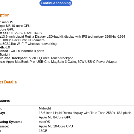
ption
:
macOS
ple M5 10-core CPU
-core GPU
:
SSD: 512GB / RAM: 16GB
:
13.6-inch Liquid Retina Display LED-backlit display with IPS technology 2560-by-1664
:
1080p FaceTime HD camera
s:
802.11be Wi-Fi 7 wireless networking
oth:
6.0
tion:
Two Thunderbolt 4 ports
idnight
rd and Trackpad:
Touch ID,Force Touch trackpad
box:
Apple MacBook Pro, USB-C to MagSafe 3 Cable, 30W USB-C Power Adapter
t Details
atures
r:
Midnight
lay:
13.6-inch Liquid Retina display with True Tone 2560x1664 pixels
:
Apple M5 8-Core GPU
ating System:
macOS
essor:
Apple M5 10-Core CPU
:
16GB