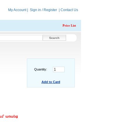
My Account
|
Sign in / Register
|
Contact Us
Price List
Quantity:
Add to Card
ւմ` առանց