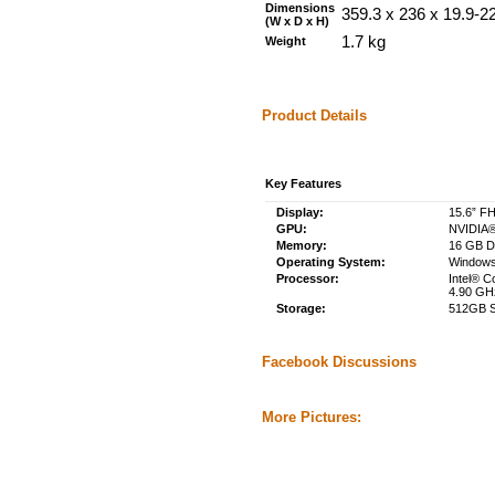
Dimensions
359.3 x 236 x 19.9-
(W x D x H)
1.7 kg
Weight
Product Details
Key Features
Display:
15.6” FH
GPU:
NVIDIA
Memory:
16 GB 
Operating System:
Windows
Processor:
Intel® C
4.90 GH
Storage:
512GB 
Facebook Discussions
More Pictures: