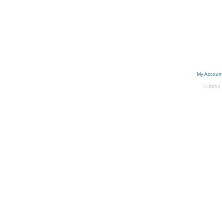
My Accoun
© 2017 